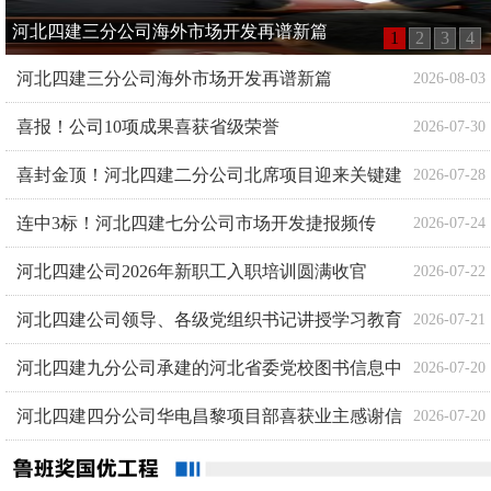
河北四建三分公司海外市场开发再谱新篇
1
2
3
4
河北四建三分公司海外市场开发再谱新篇
2026-08-03
喜报！公司10项成果喜获省级荣誉
2026-07-30
喜封金顶！河北四建二分公司北席项目迎来关键建
2026-07-28
连中3标！河北四建七分公司市场开发捷报频传
设节点
2026-07-24
河北四建公司2026年新职工入职培训圆满收官
2026-07-22
河北四建公司领导、各级党组织书记讲授学习教育
2026-07-21
河北四建九分公司承建的河北省委党校图书信息中
专题党课
2026-07-20
河北四建四分公司华电昌黎项目部喜获业主感谢信
心项目荣获2026年度河北省建设科技进步三等奖
2026-07-20