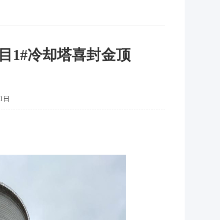
目1#冷却塔喜封金顶
1日