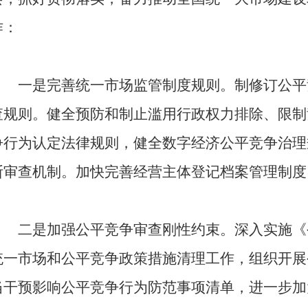
作：
一是完善统一市场监管制度规则。制修订公平
查规则。健全预防和制止滥用行政权力排除、限制
争行为认定法律规则，健全数字经济公平竞争治理
断审查机制。加快完善经营主体登记档案管理制度
二是加强公平竞争审查刚性约束。深入实施《
统一市场和公平竞争政策措施清理工作，组织开展
当干预影响公平竞争行为防范事项清单，进一步加