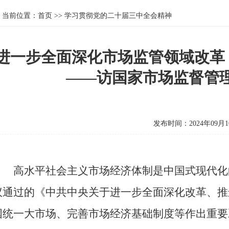
当前位置：
首页
>>
学习贯彻党的二十届三中全会精神
进一步全面深化市场监管领域改革
——访国家市场监督管
发布时间：2024年09月1
高水平社会主义市场经济体制是中国式现代化
议通过的《中共中央关于进一步全面深化改革、推
国统一大市场、完善市场经济基础制度等作出重要