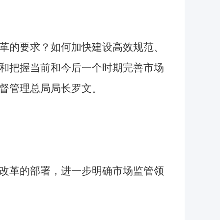
革的要求？如何加快建设高效规范、
和把握当前和今后一个时期完善市场
督管理总局局长罗文。
改革的部署，进一步明确市场监管领