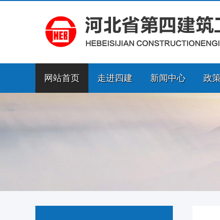
网站首页
走进四建
新闻中心
政