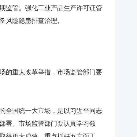
期监管。强化工业产品生产许可证管
备风险隐患排查治理。
场的重大改革举措，市场监管部门要
的全国统一大市场，是以习近平同志
部署。市场监管部门要认真学习领
取得更大成效，重点抓好五方面工